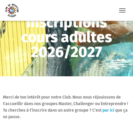
O
Inscriptions
u
v
cours adultes
r
i
r
2026/2027
/
f
e
r
m
e
r
l
a
Merci de ton intérêt pour notre Club. Nous nous réjouissons de
n
t’accueillir dans nos groupes Master, Challenger ou Entreprendre !
a
Tu cherches à t’inscrire dans un autre groupe ? C’est
par ici
que ça
v
se passe.
i
g
a