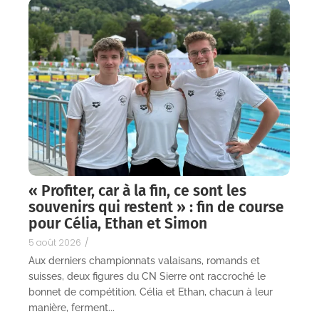
t
i
o
n
« Profiter, car à la fin, ce sont les
souvenirs qui restent » : fin de course
pour Célia, Ethan et Simon
5 août 2026
/
Aux derniers championnats valaisans, romands et
suisses, deux figures du CN Sierre ont raccroché le
bonnet de compétition. Célia et Ethan, chacun à leur
manière, ferment...