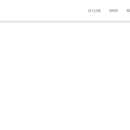
LE CLUB
SHOP
N