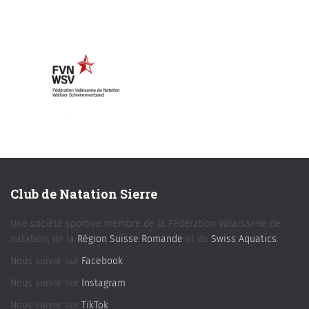
Club de Natation Sierre
Une société sportive membre de la Fédération Valaisanne de
natation, de la
Région Suisse Romande
et de
Swiss Aquatics
.
Nous suivre sur
Facebook
Nous suivre sur
Instagram
Nous suivre sur
TikTok