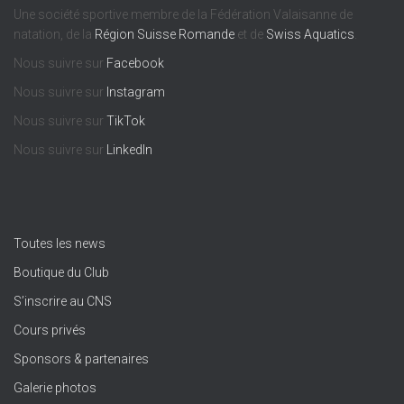
Une société sportive membre de la Fédération Valaisanne de
natation, de la
Région Suisse Romande
et de
Swiss Aquatics
.
Nous suivre sur
Facebook
Nous suivre sur
Instagram
Nous suivre sur
TikTok
Nous suivre sur
LinkedIn
Toutes les news
Boutique du Club
S’inscrire au CNS
Cours privés
Sponsors & partenaires
Galerie photos