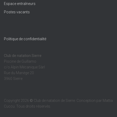
Espace entraîneurs
Postes vacants
Politique de confidentialité
Club de natation Sierre
Piscine de Guillamo
c/o Alpin Mécanique Sàrl
Rue du Manège 20
3960 Sierre
Copyright 2026
©
Club de natation de Sierre. Conception par Mattia
Cuccu. Tous droits réservés.