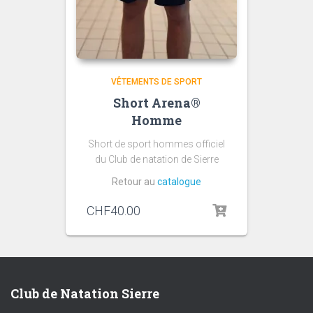
VÊTEMENTS DE SPORT
Short Arena®
Homme
Short de sport hommes officiel
du Club de natation de Sierre
Retour au
catalogue
CHF
40.00
Club de Natation Sierre