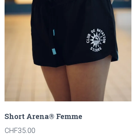
t
i
o
n
Short Arena® Femme
CHF
35.00