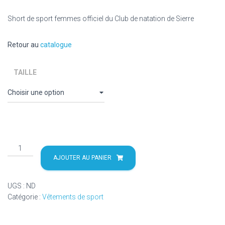
Short de sport femmes officiel du Club de natation de Sierre
Retour au
catalogue
TAILLE
quantité
de
AJOUTER AU PANIER
Short
Arena®
UGS :
ND
Femme
Catégorie :
Vêtements de sport