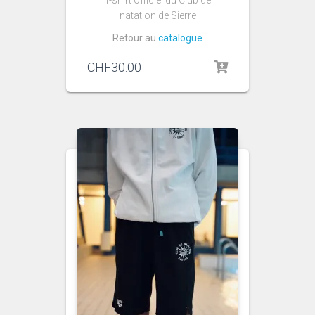
T-shirt officiel du Club de
natation de Sierre
Retour au
catalogue
CHF
30.00