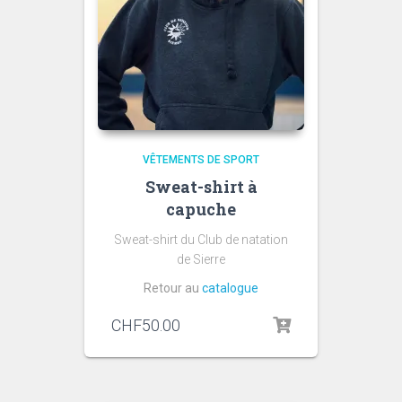
VÊTEMENTS DE SPORT
Sweat-shirt à
capuche
Sweat-shirt du Club de natation
de Sierre
Retour au
catalogue
CHF
50.00