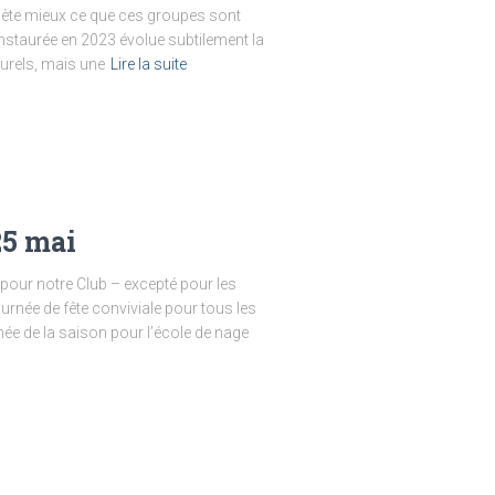
flète mieux ce que ces groupes sont
nstaurée en 2023 évolue subtilement la
urels, mais une
Lire la suite
25 mai
pour notre Club – excepté pour les
ournée de fête conviviale pour tous les
née de la saison pour l’école de nage