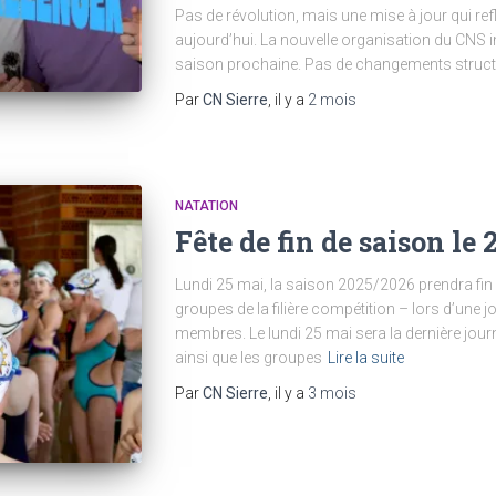
Pas de révolution, mais une mise à jour qui re
aujourd’hui. La nouvelle organisation du CNS i
saison prochaine. Pas de changements struct
Par
CN Sierre
, il y a
2 mois
NATATION
Fête de fin de saison le 
Lundi 25 mai, la saison 2025/2026 prendra fin 
groupes de la filière compétition – lors d’une j
membres. Le lundi 25 mai sera la dernière jour
ainsi que les groupes
Lire la suite
Par
CN Sierre
, il y a
3 mois