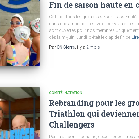
Fin de saison haute en 
Ce lundi, tous les groupes se sont rassemblés 
dans une ambiance festive et conviviale. Les 
sont ouvertes pour nos membres uniquement, e
dès la mi-juin. Lundi, c’était le clap de fin de
Lire
Par
CN Sierre
, il y a
2 mois
COMITÉ
NATATION
Rebranding pour les gro
Triathlon qui deviennen
Challengers
Dès la saison prochaine, deux groupes très a