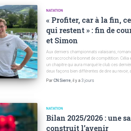
NATATION
« Profiter, car à la fin, 
qui restent » : fin de co
et Simon
Aux derniers championnats valaisans, romands
ont raccroché le bonnet de compétition. Célia 
un chapitre qui aura marqué le club ces derni
deux façons bien différentes de dire au revoi
Par
CN Sierre
, il y a
3 jours
NATATION
Bilan 2025/2026 : une sa
construit l’avenir