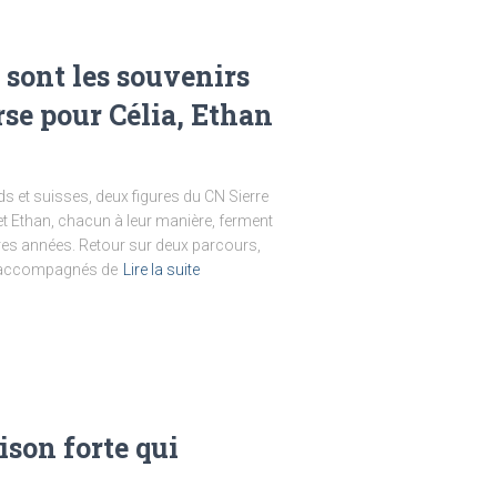
ce sont les souvenirs
urse pour Célia, Ethan
 et suisses, deux figures du CN Sierre
et Ethan, chacun à leur manière, ferment
ères années. Retour sur deux parcours,
r, accompagnés de
Lire la suite
ison forte qui