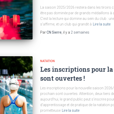
La saison 2025/2026 restera dans les tiroirs 
être pas dominée par de grands médaillons à ac
C’est la lecture qui domine au sein du club : un
s’affirme, et un club qui grandit à
Lire la suite
Par
CN Sierre
, il y a
2 semaines
NATATION
Les inscriptions pour l
sont ouvertes !
Les inscriptions pour la nouvelle saison 2026
prochain sont ouvertes. Attention, deux tiers d
aujourd’hui, le grand public peut s’inscrire pou
d’apprentissage et de pratique de la natation
prometteuse
Lire la suite