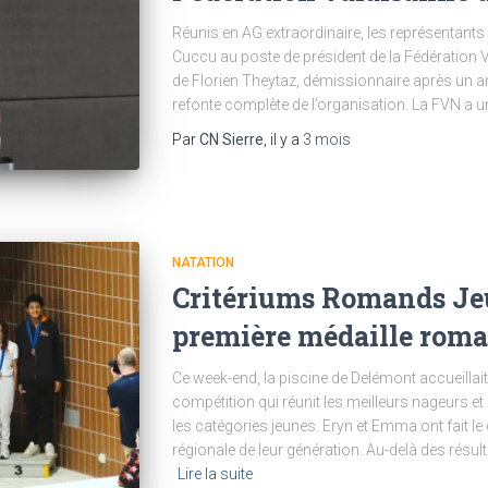
Réunis en AG extraordinaire, les représentants
Cuccu au poste de président de la Fédération Va
de Florien Theytaz, démissionnaire après un a
refonte complète de l’organisation. La FVN a 
Par
CN Sierre
, il y a
3 mois
NATATION
Critériums Romands Jeu
première médaille rom
Ce week-end, la piscine de Delémont accueilla
compétition qui réunit les meilleurs nageurs 
les catégories jeunes. Eryn et Emma ont fait le
régionale de leur génération. Au-delà des résul
Lire la suite