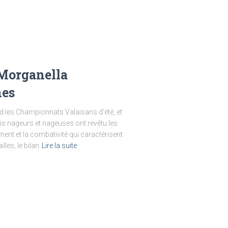
 Morganella
nes
d les Championnats Valaisans d’été, et
rois nageurs et nageuses ont revêtu les
ent et la combativité qui caractérisent
les, le bilan
Lire la suite