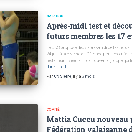
NATATION
Après-midi test et déco
futurs membres les 17 e
Le CNS propose deux après-midi de test et déco
24 juin à la piscine de Géronde pour les enfant
tester leur niveau afin de trouver le groupe qui
Lire la suite
Par
CN Sierre
, il y a
3 mois
COMITÉ
Mattia Cuccu nouveau p
Fédération valaisanne 