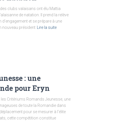
 des clubs valaisans ont élu Mattia
laisanne de natation. Il prend la relève
n d’engagement et se prépare à une
un nouveau président
Lire la suite
nesse : une
ande pour Eryn
it les Critériums Romands Jeunesse, une
et nageuses de toute la Romandie dans
 déplacement pour se mesurer à l’élite
tats, cette compétition constitue