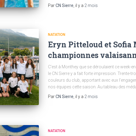
Par
CN Sierre
, il y a
2 mois
NATATION
Eryn Pitteloud et Sofia
championnes valaisan
C’est à Monthey que se déroulaient ce week-en
le CN Sierre y a fait forte impression. Trente-t
couleurs du club, apportant avec eux l’engagem
nos équipes cette saison. Au tableau des médail
Par
CN Sierre
, il y a
2 mois
NATATION